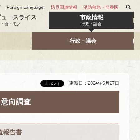
げ
Foreign Language
防災関連情報
消防救急・当番医
ビュースライス
市政情報
と・食・モノ
行政・議会
行政・議会
更新日：2024年6月27日
る意向調査
査報告書