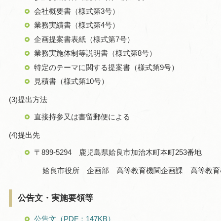
会社概要書（様式第3号）
業務実績書（様式第4号）
企画提案書表紙（様式第7号）
業務実施体制等説明書（様式第8号）
特定のテーマに関する提案書（様式第9号）
見積書（様式第10号）
(3)提出方法
直接持参又は書留郵便による
(4)提出先
〒899-5294 鹿児島県姶良市加治木町本町253番地
姶良市役所 企画部 高等教育機関企画課 高等教育
公告文・実施要領等
公告文（PDF：147KB）