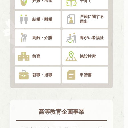
妊娠・出産
子育て
戸籍に関する
結婚・離婚
届出
高齢・介護
障がい者福祉
教育
施設検索
就職・退職
申請書
高等教育企画事業