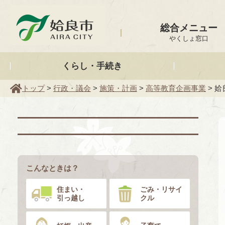
姶良市
総合メニュー
やくしょ窓口
くらし・手続き
トップ
>
行政・議会
>
施策・計画
>
高等教育企画事業
> 
こんなときは？
住まい・
ごみ・リサイ
引っ越し
クル