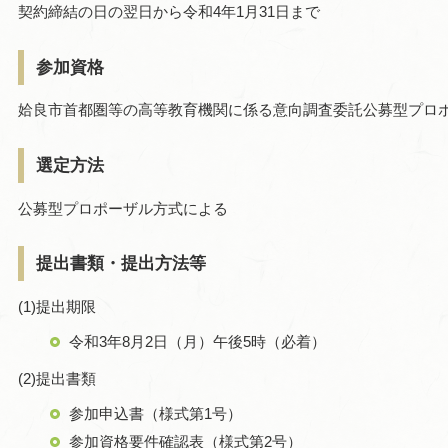
契約締結の日の翌日から令和4年1月31日まで
参加資格
姶良市首都圏等の高等教育機関に係る意向調査委託公募型プロ
選定方法
公募型プロポーザル方式による
提出書類・提出方法等
(1)提出期限
令和3年8月2日（月）午後5時（必着）
(2)提出書類
参加申込書（様式第1号）
参加資格要件確認表（様式第2号）