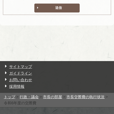
送信
サイトマップ
ガイドライン
お問い合わせ
採用情報
トップ
>
行政・議会
>
市長の部屋
>
市長交際費の執行状況
>
令和6年度の交際費