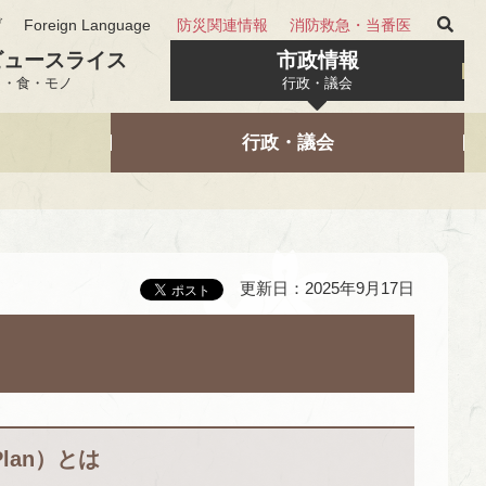
げ
Foreign Language
防災関連情報
消防救急・当番医
ビュースライス
市政情報
と・食・モノ
行政・議会
行政・議会
更新日：2025年9月17日
Plan）とは