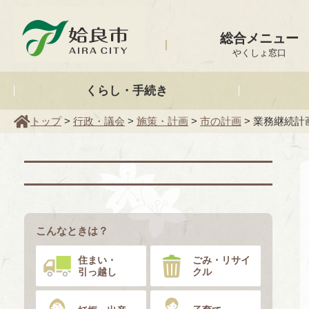
姶良市
総合メニュー
やくしょ窓口
くらし・手続き
トップ
>
行政・議会
>
施策・計画
>
市の計画
> 業務継続計画
こんなときは？
住まい・
ごみ・リサイ
引っ越し
クル