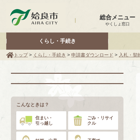
姶良市
総合メニュー
やくしょ窓口
くらし・手続き
トップ
>
くらし・手続き
>
申請書ダウンロード
>
入札・契
こんなときは？
住まい・
ごみ・リサイ
引っ越し
クル