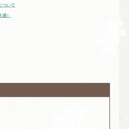
について
共通）