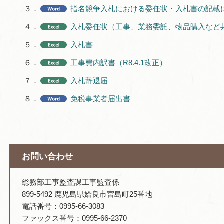
３．
指名競争入札における委任状・入札書の記載
４．
入札委任状（工事、業務委託、物品購入など
５．
入札書
６．
工事費内訳書（R8.4.1改正）
７．
入札辞退届
８．
免税事業者届出書
お問い合わせ
総務部工事監査課工事監査係
899-5492 鹿児島県姶良市宮島町25番地
電話番号：0995-66-3083
ファックス番号：0995-66-2370