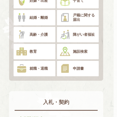
妊娠・出産
子育て
戸籍に関する
結婚・離婚
届出
高齢・介護
障がい者福祉
教育
施設検索
就職・退職
申請書
入札・契約