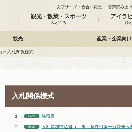
文字サイズ・色合い変更
音声読み上
観光・散策・スポーツ
アイラ
みどころ
ひ
観光
産業・企業向け
約
> 入札関係様式
入札関係様式
１．
見積書
２．
入札参加申込書（工事・条件付き一般競争入札・