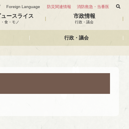
げ
Foreign Language
防災関連情報
消防救急・当番医
ビュースライス
市政情報
と・食・モノ
行政・議会
行政・議会