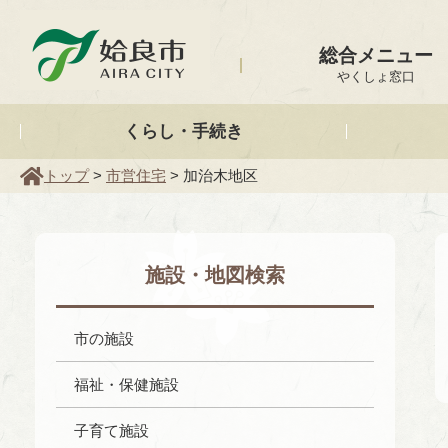
姶良市
総合メニュー
やくしょ窓口
くらし・手続き
トップ
>
市営住宅
> 加治木地区
施設・地図検索
市の施設
福祉・保健施設
子育て施設