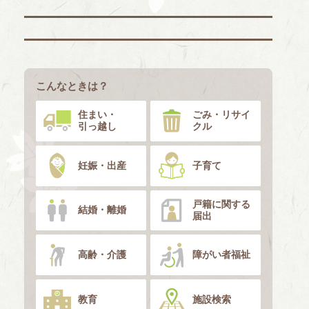
こんなときは？
住まい・
ごみ・リサイ
引っ越し
クル
妊娠・出産
子育て
戸籍に関する
結婚・離婚
届出
高齢・介護
障がい者福祉
教育
施設検索