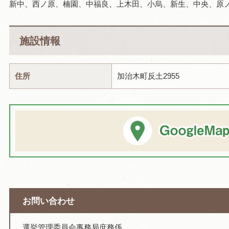
新中、西ノ原、楠園、中福良、上木田、小烏、新生、中央、原
施設情報
住所
加治木町反土2955
お問い合わせ
選挙管理委員会事務局庶務係