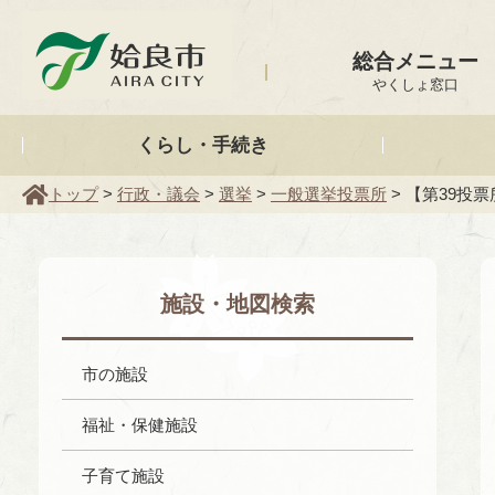
姶良市
総合メニュー
やくしょ窓口
くらし・手続き
トップ
>
行政・議会
>
選挙
>
一般選挙投票所
> 【第39
施設・地図検索
市の施設
福祉・保健施設
子育て施設