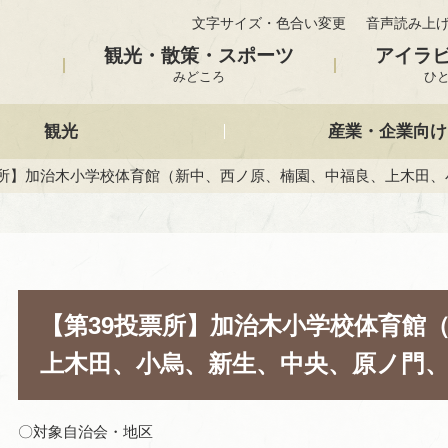
文字サイズ・色合い変更
音声読み上
観光・散策・スポーツ
アイラ
みどころ
ひ
観光
産業・企業向け
投票所】加治木小学校体育館（新中、西ノ原、楠園、中福良、上木田
【第39投票所】加治木小学校体育館
上木田、小烏、新生、中央、原ノ門
〇対象自治会・地区