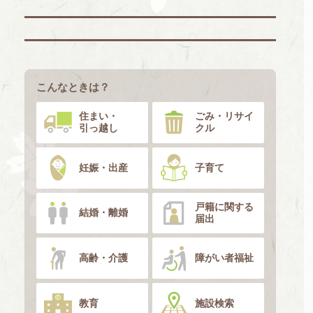
こんなときは？
住まい・
ごみ・リサイ
引っ越し
クル
妊娠・出産
子育て
戸籍に関する
結婚・離婚
届出
高齢・介護
障がい者福祉
教育
施設検索