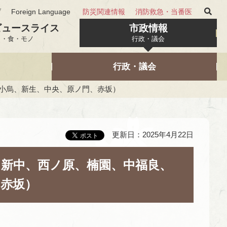
げ
Foreign Language
防災関連情報
消防救急・当番医
ビュースライス
市政情報
と・食・モノ
行政・議会
行政・議会
、小烏、新生、中央、原ノ門、赤坂）
更新日：2025年4月22日
（新中、西ノ原、楠園、中福良、
、赤坂）