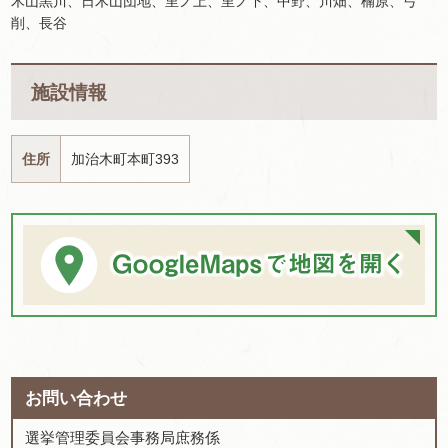
木山黒川、日木山団地、里ノ上、里ノ下、中野、川畑、楠原、弓
削、長谷
施設情報
住所
加治木町本町393
お問い合わせ
選挙管理委員会事務局庶務係