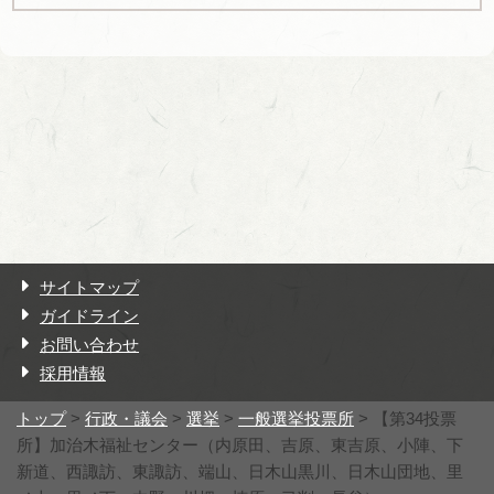
サイトマップ
ガイドライン
お問い合わせ
採用情報
トップ
>
行政・議会
>
選挙
>
一般選挙投票所
> 【第34投票
所】加治木福祉センター（内原田、吉原、東吉原、小陣、下
新道、西諏訪、東諏訪、端山、日木山黒川、日木山団地、里