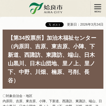
メニュー
姶良市
更新日：2026年3月24日
【第34投票所】加治木福祉センター
（内原田、吉原、東吉原、小陣、下
新道、西諏訪、東諏訪、端山、日木
山黒川、日木山団地、里ノ上、里ノ
下、中野、川畑、楠原、弓削、長
谷）
〇対象自治会・地区
内原田、吉原、東吉原、小陣、下新道、西諏訪、東諏訪、端山、日