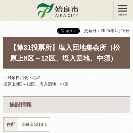
メニュー
姶良市
更新日：2025年4月16日
【第31投票所】塩入団地集会所（松
原上8区～12区、塩入団地、中須）
〇対象自治会・地区
松原上8区～12区、塩入団地、中須
施設情報
住所
東餅田1218-1