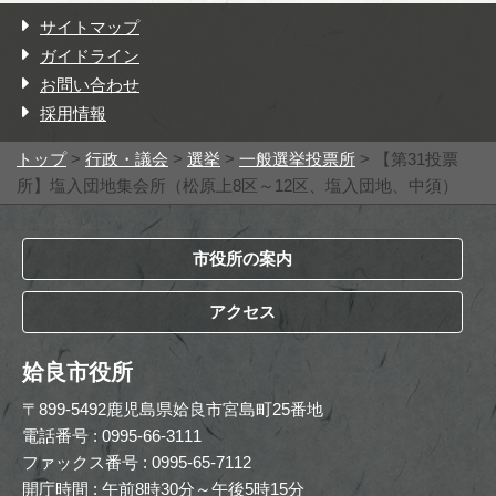
サイトマップ
ガイドライン
お問い合わせ
採用情報
トップ
>
行政・議会
>
選挙
>
一般選挙投票所
> 【第31投票
所】塩入団地集会所（松原上8区～12区、塩入団地、中須）
市役所の案内
アクセス
姶良市役所
〒899-5492鹿児島県姶良市宮島町25番地
電話番号 : 0995-66-3111
ファックス番号 : 0995-65-7112
開庁時間 : 午前8時30分～午後5時15分