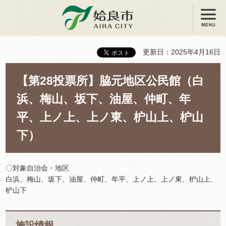
メニュー
姶良市
更新日：2025年4月16日
【第28投票所】脇元地区公民館（白
浜、梅山、坂下、油屋、仲町、年
平、上ノ上、上ノ東、枦山上、枦山
下）
〇対象自治会・地区
白浜、梅山、坂下、油屋、仲町、年平、上ノ上、上ノ東、枦山上、
枦山下
施設情報