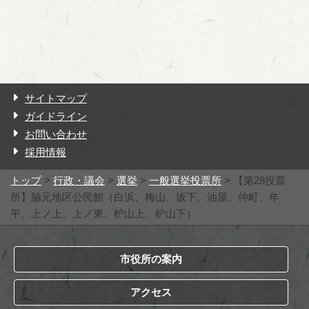
サイトマップ
ガイドライン
お問い合わせ
採用情報
トップ
>
行政・議会
>
選挙
>
一般選挙投票所
> 【第28投票
所】脇元地区公民館（白浜、梅山、坂下、油屋、仲町、年
平、上ノ上、上ノ東、枦山上、枦山下）
市役所の案内
アクセス