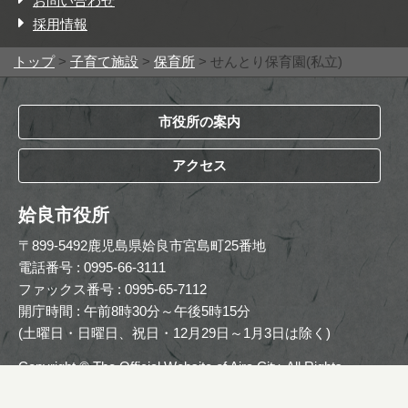
お問い合わせ
採用情報
トップ
>
子育て施設
>
保育所
> せんとり保育園(私立)
市役所の案内
アクセス
姶良市役所
〒899-5492鹿児島県姶良市宮島町25番地
電話番号 : 0995-66-3111
ファックス番号 : 0995-65-7112
開庁時間 : 午前8時30分～午後5時15分
(土曜日・日曜日、祝日・12月29日～1月3日は除く)
Copyright © The Official Website of Aira City. All Rights
Reserved.