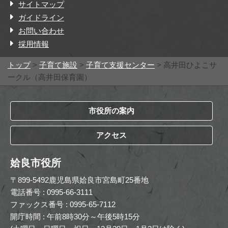
サイトマップ
ガイドライン
お問い合わせ
採用情報
トップ
>
子育て施設
>
子育て支援センター
> 高井田ひよこサ
ークル（高井田保育園）
市役所の案内
アクセス
姶良市役所
〒899-5492鹿児島県姶良市宮島町25番地
電話番号 : 0995-66-3111
ファックス番号 : 0995-65-7112
開庁時間 : 午前8時30分～午後5時15分