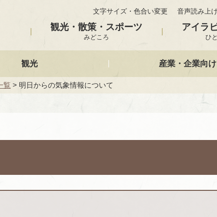
文字サイズ・色合い変更
音声読み上
観光・散策・スポーツ
アイラ
みどころ
ひ
観光
産業・企業向け
一覧
> 明日からの気象情報について