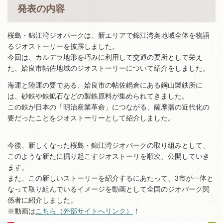
発表の内容
桜島・錦江湾ジオパークは、新エリアで錦江湾奥地域全体を物語
るジオストーリーを披露しました。
今回は、カルデラ地形を巧みに利用して交通の要所として栄え
た、姶良市帖佐地域のジオストーリーについて紹介をしました。
海運と陸運の要である、姶良市の帖佐鍋倉にある鋼山製鉄所に
は、砂鉄や鉄鉱石などの製鉄原料が集められてきました。
この鉄が日本の「明治産業革命」につながる、薩摩藩の近代化の
要だったことをジオストーリーとして紹介しました。
今後、新しくなった桜島・錦江湾ジオパークの取り組みとして、
このような新たに掘り起こすジオストーリを順次、公開していき
ます。
また、この新しいストーリーを紹介するにあたって、3市が一体と
なって取り組んでいるイメージを動画として全国のジオパーク関
係者に紹介しました。
※動画は
こちら（外部サイトへリンク）
！