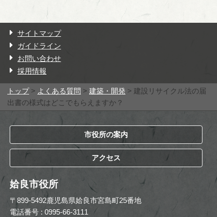
サイトマップ
ガイドライン
お問い合わせ
採用情報
トップ
>
よくある質問
>
建築・開発
> 建設リサイクル法の届
出書の様式はどこでもらえますか？
市役所の案内
アクセス
姶良市役所
〒899-5492鹿児島県姶良市宮島町25番地
電話番号 : 0995-66-3111