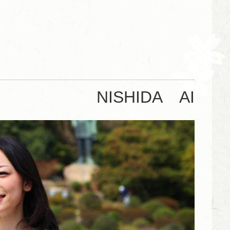
NISHIDA
A
I