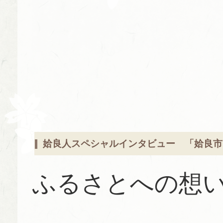
姶良人スペシャルインタビュー
「
姶良市
ふるさとへの想