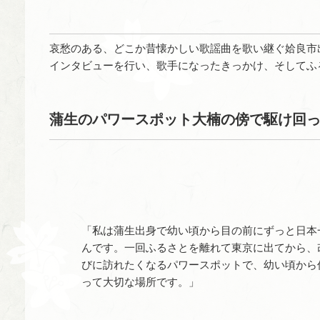
哀愁のある、どこか昔懐かしい歌謡曲を歌い継ぐ姶良市
インタビューを行い、歌手になったきっかけ、そしてふ
蒲生のパワースポット大楠の傍で駆け回
「私は蒲生出身で幼い頃から目の前にずっと日本
んです。一回ふるさとを離れて東京に出てから、
びに訪れたくなるパワースポットで、幼い頃から
って大切な場所です。」