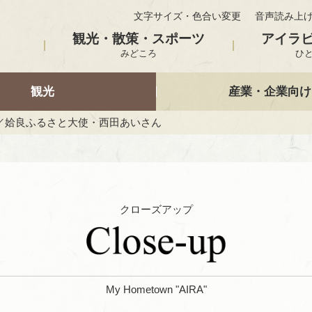
文字サイズ・色合い変更
音声読み上
観光・散策・スポーツ
アイラ
みどころ
ひ
観光
産業・企業向け
／姶良ふるさと大使・西田あいさん
クローズアップ
My Hometown "AIRA"