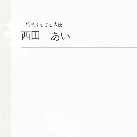
姶
良ふるさと大使
西田
あ
い