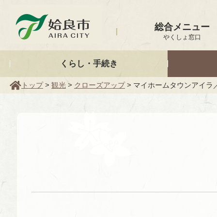
姶良市
総合メニュー
やくしょ窓口
くらし・手続き
トップ
>
観光
>
クローズアップ
> マイホームタウンアイラ