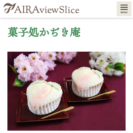
メニュ
ー
菓子処かぢき庵