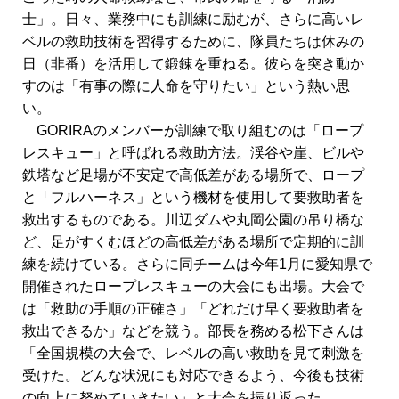
士」。日々、業務中にも訓練に励むが、さらに高いレ
ベルの救助技術を習得するために、隊員たちは休みの
日（非番）を活用して鍛錬を重ねる。彼らを突き動か
すのは「有事の際に人命を守りたい」という熱い思
い。
GORIRAのメンバーが訓練で取り組むのは「ロープ
レスキュー」と呼ばれる救助方法。渓谷や崖、ビルや
鉄塔など足場が不安定で高低差がある場所で、ロープ
と「フルハーネス」という機材を使用して要救助者を
救出するものである。川辺ダムや丸岡公園の吊り橋な
ど、足がすくむほどの高低差がある場所で定期的に訓
練を続けている。さらに同チームは今年1月に愛知県で
開催されたロープレスキューの大会にも出場。大会で
は「救助の手順の正確さ」「どれだけ早く要救助者を
救出できるか」などを競う。部長を務める松下さんは
「全国規模の大会で、レベルの高い救助を見て刺激を
受けた。どんな状況にも対応できるよう、今後も技術
の向上に努めていきたい」と大会を振り返った。