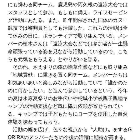
にも携わる同チーム。鹿児島や阿久根の遠泳大会では
スタッフとして参加。もしもに備え、ライフセービン
グ活動にあたる。また、昨年開催された国体のカヌー
競技では審判員としても活躍した。これらの活動は全
て休みの日に、ボランティアで取り組んでいる。メン
バーの植木さんは「遠泳大会などでは参加者が一生懸
命頑張っている姿を見ながら活動しているので、こち
らも元気をもらえる」とやりがいを語る。
その他、さえずりの森の除草作業などにも取り組み
「地域貢献」に重きを置く同チーム。メンバーたちは
和気あいあいと楽しみながら活動していて「誰かのた
めに何かしたい」と進んで参加しているという。今年
の夏は永原夏祭りのお手伝いや柁城小学校親子親睦キ
ャンプの活動支援など既に協力依頼が寄せられてい
る。キャンプでは子どもたちにロープを使用した自然
体験を味わってもらう。
活動の幅を広げ、色々な視点から〝人助け〟をするG
ORIRAのメンバーたちの今後の活躍に期待が高まる。