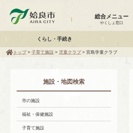
姶良市
総合メニュー
やくしょ窓口
くらし・手続き
トップ
>
子育て施設
>
児童クラブ
> 宮島学童クラブ
施設・地図検索
市の施設
福祉・保健施設
子育て施設