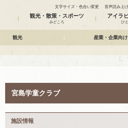
文字サイズ・色合い変更
音声読み上
観光・散策・スポーツ
アイラ
みどころ
ひ
観光
産業・企業向け
宮島学童クラブ
施設情報