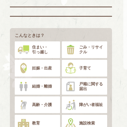
こんなときは？
住まい・
ごみ・リサイ
引っ越し
クル
妊娠・出産
子育て
戸籍に関する
結婚・離婚
届出
高齢・介護
障がい者福祉
教育
施設検索